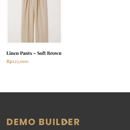
Linen Pants – Soft Brown
Rp
125,000
DEMO BUILDER
Back
To