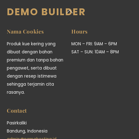
DEMO BUILDER
Back
To
Top
Nama Cookies
Hours
Produk kue kering yang
MON – FRI: 9AM – 6PM
dibuat dengan bahan
SAT – SUN: 10AM – 8PM
premium dan tanpa bahan
pengawet, serta dibuat
dengan resep istimewa
sehingga terjamin cita
rasanya.
Contact
Pasirkaliki
Bandung, Indonesia