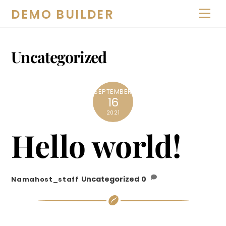
Skip
DEMO BUILDER
Men
to
content
Uncategorized
SEPTEMBER
16
2021
Hello world!
Uncategorized
0
Namahost_staff